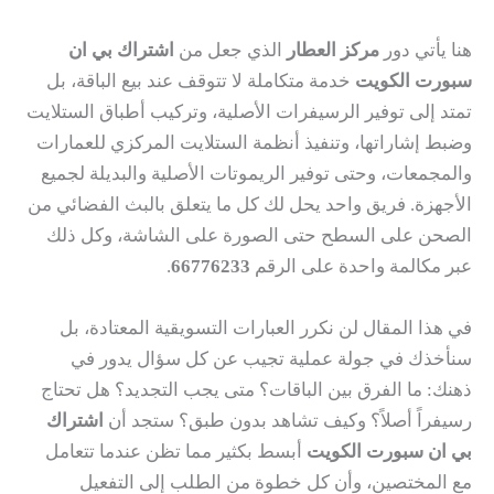
هنا يأتي دور
مركز العطار
الذي جعل من
اشتراك بي ان
سبورت الكويت
خدمة متكاملة لا تتوقف عند بيع الباقة، بل
تمتد إلى توفير الرسيفرات الأصلية، وتركيب أطباق الستلايت
وضبط إشاراتها، وتنفيذ أنظمة الستلايت المركزي للعمارات
والمجمعات، وحتى توفير الريموتات الأصلية والبديلة لجميع
الأجهزة. فريق واحد يحل لك كل ما يتعلق بالبث الفضائي من
الصحن على السطح حتى الصورة على الشاشة، وكل ذلك
عبر مكالمة واحدة على الرقم
66776233
.
في هذا المقال لن نكرر العبارات التسويقية المعتادة، بل
سنأخذك في جولة عملية تجيب عن كل سؤال يدور في
ذهنك: ما الفرق بين الباقات؟ متى يجب التجديد؟ هل تحتاج
رسيفراً أصلاً؟ وكيف تشاهد بدون طبق؟ ستجد أن
اشتراك
بي ان سبورت الكويت
أبسط بكثير مما تظن عندما تتعامل
مع المختصين، وأن كل خطوة من الطلب إلى التفعيل