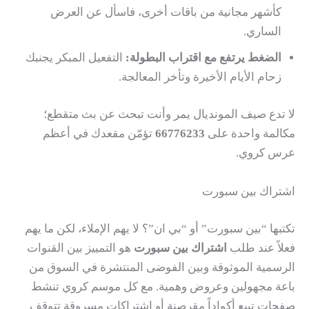
كأشهر مجانية من باقات أخرى، فاسأل عن العرض
الساري.
الضغط يرتفع مع اقتراب البطولة:
التفعيل المبكر يجنبك
زحام الأيام الأخيرة وتأخر المعالجة.
لا تدع صيف المونديال يمر وأنت تبحث عن بث متقطع؛
مكالمة واحدة على
66776233
تؤمّن مقعدك في أعظم
عرس كروي.
اشتراك بين سبورت
تكتبها “بين سبورت” أو “بي ان”؟ لا يهم الإملاء، لكن ما يهم
فعلاً عند طلب
اشتراك بين سبورت
هو التمييز بين القنوات
الرسمية الموثوقة وبين الفوضى المنتشرة في السوق من
باعة مجهولين وعروض وهمية. مع كل موسم كروي تنشط
صفحات تبيع أكواداً مقرصنة أو اشتراكات مسروقة تتوقف