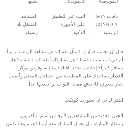
الموسمية
كالمونديال
بعينها
باقات beIN
البث عبر التطبيق
المشاهد
CONNECT
على الأجهزة
المتنقل بلا
الرقمية
الذكية
رسيفر
قبل أن تحسم قرارك، اسأل نفسك: هل تشاهد الرياضة يومياً
أم في المناسبات فقط؟ هل يشاركك أطفالك الشاشة؟ هل
تسافر كثيراً؟ إجاباتك تحدد باقتك المثالية، وفريق
مركز
العطار
يساعدك على المطابقة بين احتياجك الفعلي وأنسب
خيار سعري، فلا تدفع مقابل قنوات لن تفتحها أبداً.
اشتراك بي ان سبورت كونكت
الجيل الجديد من المشاهدين لا يجلس أمام التلفزيون
بانتظار المباراة، بل يحمل المباراة معه أينما ذهب، وهنا تكمن