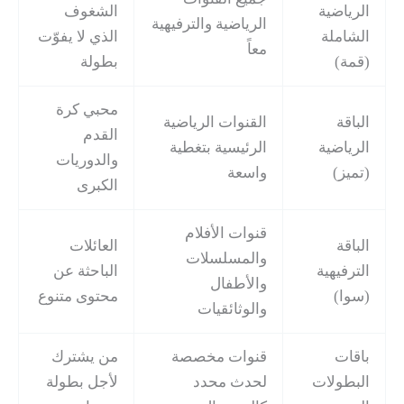
الرياضية
الشغوف
الرياضية والترفيهية
الشاملة
الذي لا يفوّت
معاً
(قمة)
بطولة
محبي كرة
الباقة
القنوات الرياضية
القدم
الرياضية
الرئيسية بتغطية
والدوريات
(تميز)
واسعة
الكبرى
قنوات الأفلام
الباقة
العائلات
والمسلسلات
الترفيهية
الباحثة عن
والأطفال
(سوا)
محتوى متنوع
والوثائقيات
باقات
قنوات مخصصة
من يشترك
البطولات
لحدث محدد
لأجل بطولة