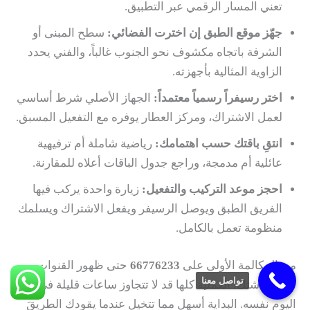
تعني المسار الرقمي عبر التطبيق.
جهّز موقع الطبق إن اخترت الفضائي:
سطح المبنى أو
الشرفة باتجاه مكشوف نحو الجنوب غالباً، والفني يحدد
الزاوية المثالية بأجهزته.
اختر رسيفراً رسمياً معتمداً:
الجهاز الأصلي شرط أساسي
لعمل الاشتراك، ومركز العطار يوفره مع التفعيل المسبق.
انتقِ باقتك حسب اهتمامك:
رياضية شاملة أم ترفيهية
عائلية أم مدمجة، وراجع جدول الباقات أعلاه للمقارنة.
احجز موعد التركيب والتفعيل:
زيارة واحدة يركب فيها
الفريق الطبق ويوصل الرسيفر ويفعل الاشتراك ويسلمك
منظومة تعمل بالكامل.
من المكالمة الأولى على
66776233
حتى ظهور القنوات
تواصل معنا
على شاشتك، العملية كلها قد لا تتجاوز ساعات قليلة في
اليوم نفسه. البداية أسهل مما تتخيل عندما يقودك الطريقَ