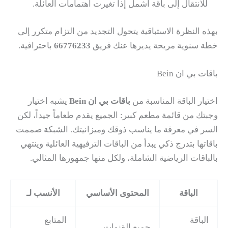
للانتقال إلى باقة أشمل إذا تغيرت اهتمامات العائلة.
بهذه النظرة الاستباقية يتحول التجديد من التزام متكرر إلى
خطة سنوية مريحة يديرها عنك فريق
66776233
باحترافية.
باقات بي ان Bein
اختيار الباقة المناسبة من
باقات بي ان Bein
يشبه اختيار
وجبتك من قائمة مطعم كبير: الجميع يقدم طعاماً جيداً، لكن
السر في معرفة ما يناسب ذوقك وميزانيتك. الشبكة صممت
باقاتها بتدرج ذكي يبدأ من الباقات الترفيهية العائلية وينتهي
بالباقات الرياضية الشاملة، ولكل منها جمهورها المثالي.
الباقة
المحتوى الأساسي
الأنسب لـ
الباقة
المتابع
جميع القنوات