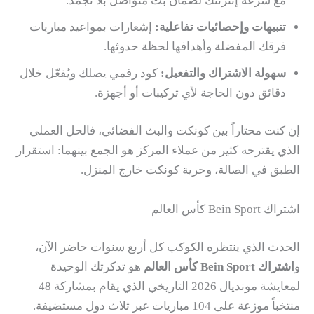
مع سرعة إنترنتك لضمان بث متواصل بلا تجمد.
تنبيهات وإحصائيات تفاعلية:
إشعارات بمواعيد مباريات
فرقك المفضلة وأهدافها لحظة حدوثها.
سهولة الاشتراك والتفعيل:
كود رقمي يصلك ويُفعّل خلال
دقائق دون الحاجة لأي تركيبات أو أجهزة.
إن كنت محتاراً بين كونكت والبث الفضائي، فالحل العملي
الذي يقترحه كثير من عملاء المركز هو الجمع بينهما: استقرار
الطبق في الصالة، وحرية كونكت خارج المنزل.
اشتراك Bein Sport كأس العالم
الحدث الذي ينتظره الكوكب كل أربع سنوات حاضر الآن،
و
اشتراك Bein Sport كأس العالم
هو تذكرتك الوحيدة
لمعايشة مونديال 2026 التاريخي الذي يقام بمشاركة 48
منتخباً موزعة على 104 مباريات عبر ثلاث دول مستضيفة.