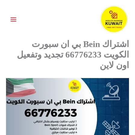
خطي
لى
لمحتوى
اشتراك Bein بي ان سبورت
الكويت 66776233 تجديد وتفعيل
اون لاين