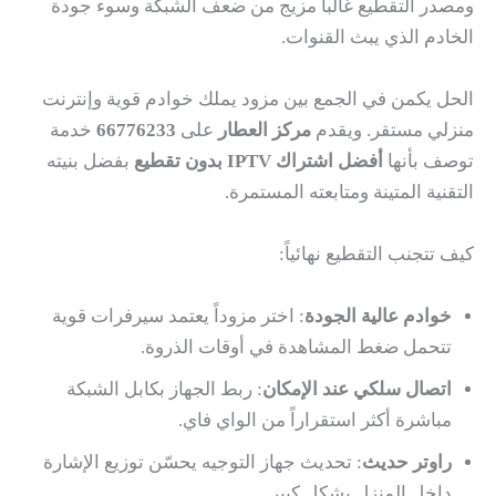
ومصدر التقطيع غالباً مزيج من ضعف الشبكة وسوء جودة
الخادم الذي يبث القنوات.
الحل يكمن في الجمع بين مزود يملك خوادم قوية وإنترنت
منزلي مستقر. ويقدم
مركز العطار
على
66776233
خدمة
توصف بأنها
أفضل اشتراك IPTV بدون تقطيع
بفضل بنيته
التقنية المتينة ومتابعته المستمرة.
كيف تتجنب التقطيع نهائياً:
خوادم عالية الجودة
: اختر مزوداً يعتمد سيرفرات قوية
تتحمل ضغط المشاهدة في أوقات الذروة.
اتصال سلكي عند الإمكان
: ربط الجهاز بكابل الشبكة
مباشرة أكثر استقراراً من الواي فاي.
راوتر حديث
: تحديث جهاز التوجيه يحسّن توزيع الإشارة
داخل المنزل بشكل كبير.