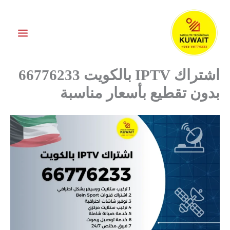
خطي
ى
محتوى
اشتراك IPTV بالكويت 66776233
بدون تقطيع بأسعار مناسبة