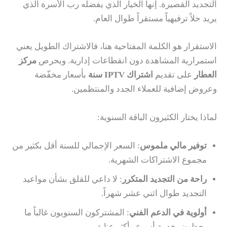
التجديد القصيرة. إنها الخيار الذي يفضله رب الأسرة الذي
يريد حلاً ترفيهياً مستقراً طوال العام.
الاستقرار هو الكلمة المفتاحية هنا، فالاشتراك الطويل يعني
استمرارية المشاهدة دون انقطاعات إدارية. ويحرص
مركز
العطار
على تقديم
اشتراك IPTV سنة
بأسعار مخفّضة
وعروض إضافية للعملاء الجدد والمنتظمين.
لماذا يختار الكثيرون الباقة السنوية:
توفير مالي ملموس
: السعر الإجمالي للسنة أقل بكثير من
مجموع الاشتراكات الشهرية.
راحة من التجديد المتكرر
: لا داعي للقلق بشأن مواعيد
التجديد طوال اثني عشر شهراً.
أولوية في الدعم الفني
: المشتركون السنويون غالباً ما
يحظون بخدمة أسرع وأكثر عناية.