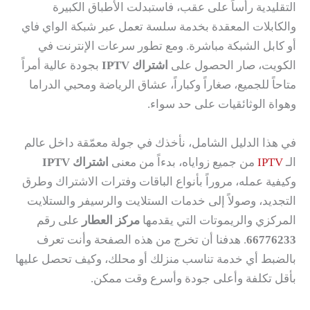
التقليدية رأساً على عقب، فاستبدلت الأطباق الكبيرة
والكابلات المعقدة بخدمة سلسة تعمل عبر شبكة الواي فاي
أو كابل الشبكة مباشرة. ومع تطور سرعات الإنترنت في
الكويت، صار الحصول على
اشتراك IPTV
بجودة عالية أمراً
متاحاً للجميع، صغاراً وكباراً، عشاق الرياضة ومحبي الدراما
وهواة الوثائقيات على حد سواء.
في هذا الدليل الشامل، نأخذك في جولة معمّقة داخل عالم
الـ
IPTV
من جميع زواياه، بدءاً من معنى
اشتراك IPTV
وكيفية عمله، مروراً بأنواع الباقات وفترات الاشتراك وطرق
التجديد، وصولاً إلى خدمات الستلايت والرسيفر والستلايت
المركزي والريموتات التي يقدمها
مركز العطار
على رقم
66776233
. هدفنا أن تخرج من هذه الصفحة وأنت تعرف
بالضبط أي خدمة تناسب منزلك أو محلك، وكيف تحصل عليها
بأقل تكلفة وأعلى جودة وأسرع وقت ممكن.