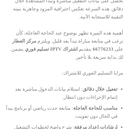
تحصل على بيانات التفعيل مباشرة وتبدأ المشاهدة خلال
دقائق. هذه السرعة تعكس احترافية المزود وجاهزية بنيته
التقنية للاستجابة الآنية.
أهمية هذه الميزة تظهر بوضوح عند الحاجة العاجلة، كأن
ترغب في متابعة مباراة تبدأ بعد قليل. ويلتزم
مركز العطار
على
66776233
بتقديم
اشتراك IPTV تسليم فوري
يضمن
لك بداية سريعة بلا تأخير.
مزايا التسليم الفوري للاشتراك:
تفعيل خلال دقائق
: استلام بيانات الدخول مباشرة بعد
إتمام الإجراءات دون انتظار.
مناسب للحاجة العاجلة
: متابعة حدث رياضي أو برنامج يبدأ
في الحال دون تفويت.
إرشادات إعداد مرفقة
: شرح واضح لخطوات التشغيل