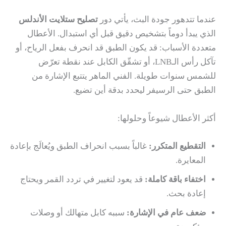
عندما تتدهور جودة البث، يأتي دور
تصليح ستلايت الأندلس
الذي يبدأ دوماً بتشخيص دقيق قبل أي استبدال. الأعطال
متعددة الأسباب: قد يكون الطبق قد انحرف بفعل الرياح، أو
تآكل رأس الـLNB، أو تشقّق الكابل عند نقطة تعرّض
للشمس سنوات طويلة. الفني الماهر يتتبع الإشارة من
الطبق حتى الرسيفر ليحدد بدقة أين تضيع.
أكثر الأعطال شيوعاً وحلولها:
التقطيع المتكرر:
غالباً بسبب انحراف الطبق ويُعالَج بإعادة
المعايرة.
اختفاء باقة كاملة:
قد يعود لتغيير في تردد القمر ويحتاج
إعادة بحث.
ضعف عام في الإشارة:
سببه كابل متهالك أو وصلات