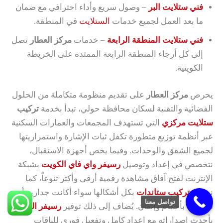
فني ستلايت البر
– وصول سريع وأداء احترافي مع ضمان
ما بعد العمل لجميع خدمات
الستلايت
في المنطقة.
فني ستلايت المنطقة الرابعة
– خدمات
مركز العطار
تصل
إلى كل أرجاء المنطقة الرابعة الممتدة على الخريطة
الكويتية.
يحرص
مركز العطار
على تقديم منظومة متكاملة من الحلول
الفضائية والتقنية لسكان محافظة حولي، تبدأ بخدمة
تركيب
ستلايت مركزي
التي تستهدف المجمعات والعمارات السكنية
عبر أنظمة توزيع متطورة تكفل ثبات الإشارة واستمراريتها
لجميع الشقق والوحدات. وفيما يخص أجهزة الاستقبال،
نتخصص في إعداد وتوصيل
رسيفر واي فاي الكويت
بشبكة
الإنترنت لفتح آفاق مشاهدة رقمية أرقى وأكثر تنوعاً، كما
نضمن
تركيب ستاندات
بكل أشكالها سواء أكانت جدارية أم
تواصل معنا
سطحية بأحكام وإتقان. يُضاف إلى ذلك توفير
رسيفر الجني
بأحدث إصداراته مع إعداد كامل وتفعيل فوري للباقات