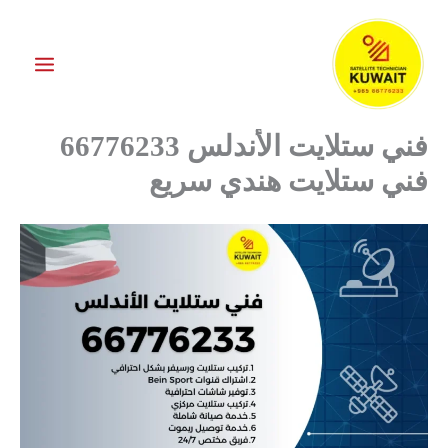
خطي
لى
لمحتوى
فني ستلايت الأندلس 66776233
فني ستلايت هندي سريع