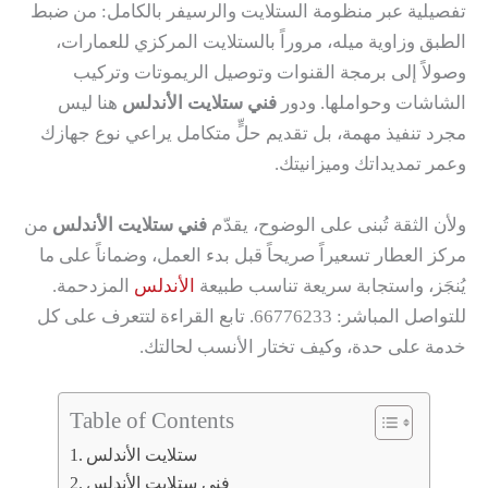
تفصيلية عبر منظومة الستلايت والرسيفر بالكامل: من ضبط
الطبق وزاوية ميله، مروراً بالستلايت المركزي للعمارات،
وصولاً إلى برمجة القنوات وتوصيل الريموتات وتركيب
الشاشات وحواملها. ودور
فني ستلايت الأندلس
هنا ليس
مجرد تنفيذ مهمة، بل تقديم حلٍّ متكامل يراعي نوع جهازك
وعمر تمديداتك وميزانيتك.
ولأن الثقة تُبنى على الوضوح، يقدّم
فني ستلايت الأندلس
من
مركز العطار تسعيراً صريحاً قبل بدء العمل، وضماناً على ما
يُنجَز، واستجابة سريعة تناسب طبيعة
الأندلس
المزدحمة.
للتواصل المباشر: 66776233. تابع القراءة لتتعرف على كل
خدمة على حدة، وكيف تختار الأنسب لحالتك.
Table of Contents
ستلايت الأندلس
فني ستلايت الأندلس