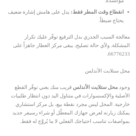
مؤكسدة.
انقطاع وقت المطر فقط:
يدل على هامش إشارة ضعيف
يحتاج ضبطاً.
معالجة السبب الجذري بدل الترقيع توفّر عليك تكرار
المشكلة. ولأي حالة تصليح، يبقى مركز العطار جاهزاً على
66776233.
محل ستلايت الأندلس
وجود
محل ستلايت الأندلس
قريب منك يعني توفّر القطع
الأصلية والإكسسوارات في متناول اليد دون انتظار طلبيات
خارجية. المحل ليس مجرد نقطة بيع، بل مركز استشاري
يمكنك زيارته لعرض جهازك المعطّل أو شراء رسيفر جديد
بمواصفات تناسب احتياجك الفعلي لا ما يُروَّج له فقط.