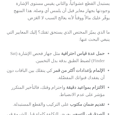
يستبدل القطع عشوائياً، والثاني يقيس مستوى الإشارة
وجودتها بجهاز معاير قبل أن يلمس أي وصلة. هذا المنهج
يوفّر عليك مالاً ووقتاً لأنه يعالج السبب لا العَرَض.
ما الذي يميّز المختص الذي يستحق ثقتك؟ إليك المعايير التي
ينبغي البحث عنها:
حمل عدة قياس احترافية
مثل جهاز فحص الإشارة (Sat
Finder) لضبط الطبق بدقة بدل التخمين.
الإلمام بإعدادات أكثر من قمر
كي ينقلك بين الباقات دون
أن يفقدك قنواتك المفضّلة.
الالتزام بمواعيد دقيقة
واحترام وقتك، فالتأخير المتكرر
مؤشر على عدم الانضباط.
تقديم ضمان مكتوب
على التركيب والقطع المستبدلة.
الصدق في التسعير
بعرض التكلفة كاملة قبل الشروع في