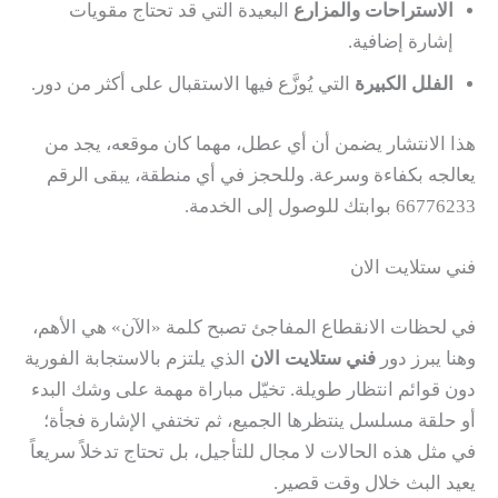
الاستراحات والمزارع
البعيدة التي قد تحتاج مقويات
إشارة إضافية.
الفلل الكبيرة
التي يُوزَّع فيها الاستقبال على أكثر من دور.
هذا الانتشار يضمن أن أي عطل، مهما كان موقعه، يجد من
يعالجه بكفاءة وسرعة. وللحجز في أي منطقة، يبقى الرقم
66776233 بوابتك للوصول إلى الخدمة.
فني ستلايت الان
في لحظات الانقطاع المفاجئ تصبح كلمة «الآن» هي الأهم،
وهنا يبرز دور
فني ستلايت الان
الذي يلتزم بالاستجابة الفورية
دون قوائم انتظار طويلة. تخيّل مباراة مهمة على وشك البدء
أو حلقة مسلسل ينتظرها الجميع، ثم تختفي الإشارة فجأة؛
في مثل هذه الحالات لا مجال للتأجيل، بل تحتاج تدخلاً سريعاً
يعيد البث خلال وقت قصير.