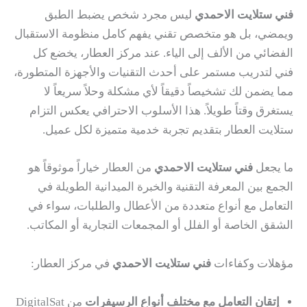
فني ستلايت الاحمدي
ليس مجرد شخص يضبط الطبق
ويمضي، بل هو متخصص تقني يفهم كامل منظومة الاستقبال
الفضائي من الألف إلى الياء. عند مركز العطار، يخضع كل
فني لتدريب مستمر على أحدث التقنيات والأجهزة المتطورة،
مما يضمن لك تشخيصاً دقيقاً لأي مشكلة وحلاً سريعاً لا
يستغرق وقتاً طويلاً. هذا الأسلوب الاحترافي يعكس التزام
ستلايت العطار بتقديم تجربة خدمية متميزة لكل عميل.
ما يجعل
فني ستلايت الاحمدي
من العطار خياراً موثوقاً هو
الجمع بين المعرفة التقنية والخبرة الميدانية الطويلة في
التعامل مع أنواع متعددة من الأعطال والطلبات، سواء في
الشقق الخاصة أو الفلل أو المجمعات التجارية أو المكاتب.
مؤهلات وكفاءات
فني ستلايت الاحمدي
في مركز العطار:
إتقان التعامل مع مختلف أنواع الرسيفرات
من DigitalSat