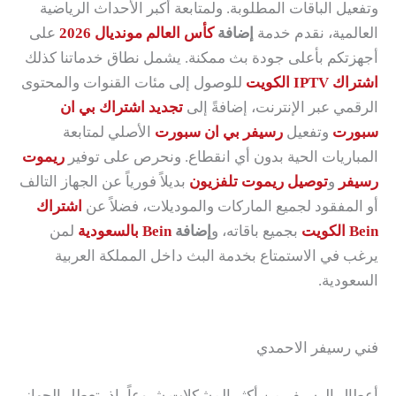
وتفعيل الباقات المطلوبة. ولمتابعة أكبر الأحداث الرياضية
العالمية، نقدم خدمة
إضافة
كأس العالم مونديال 2026
على
أجهزتكم بأعلى جودة بث ممكنة. يشمل نطاق خدماتنا كذلك
اشتراك IPTV الكويت
للوصول إلى مئات القنوات والمحتوى
الرقمي عبر الإنترنت، إضافةً إلى
تجديد اشتراك بي ان
سبورت
وتفعيل
رسيفر بي ان سبورت
الأصلي لمتابعة
المباريات الحية بدون أي انقطاع. ونحرص على توفير
ريموت
رسيفر
و
توصيل ريموت تلفزيون
بديلاً فورياً عن الجهاز التالف
أو المفقود لجميع الماركات والموديلات، فضلاً عن
اشتراك
Bein الكويت
بجميع باقاته، و
إضافة
Bein بالسعودية
لمن
يرغب في الاستمتاع بخدمة البث داخل المملكة العربية
السعودية.
فني رسيفر الاحمدي
أعطال الرسيفر من أكثر المشكلات شيوعاً، إذ يتعطل الجهاز