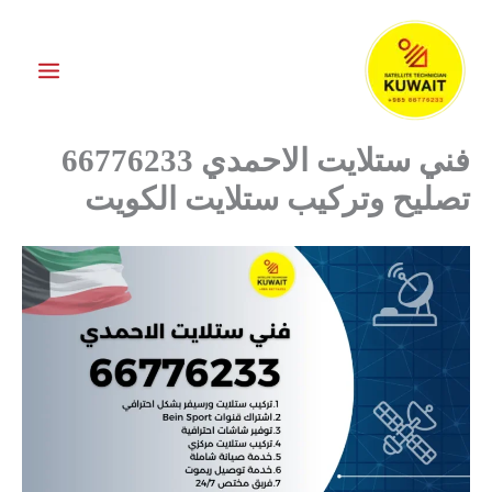
خطي
لى
لمحتوى
فني ستلايت الاحمدي 66776233
تصليح وتركيب ستلايت الكويت