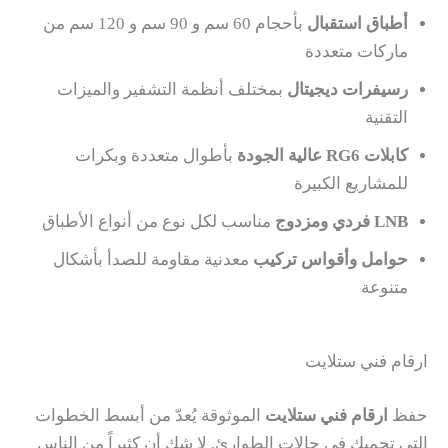
أطباق استقبال
بأحجام 60 سم و 90 سم و 120 سم من
ماركات متعددة
رسيفرات ديجيتال
بمختلف أنظمة التشفير والميزات
التقنية
كابلات RG6 عالية الجودة
بأطوال متعددة وبكرات
للمشاريع الكبيرة
LNB فردي ومزدوج
مناسب لكل نوع من أنواع الأطباق
حوامل وأقواس تركيب
معدنية مقاومة للصدأ بأشكال
متنوعة
ارقام فني ستلايت
حفظ
ارقام فني ستلايت
الموثوقة يُعدّ من أبسط الخطوات
التي تحميك في حالات الطوارئ. لا شك أن كثيراً من الناس