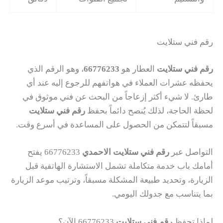
رقم فني ستلايت
رقم فني ستلايت
العطار هو
66776233
، وهو الرقم الذي
يحفظه عشرات العملاء في هواتفهم للرجوع إليه عند أي
طارئ. لا شيء أكثر إزعاجاً من البحث عن فني موثوق في
لحظة الحاجة، لذلك يُنصح دائماً بحفظ
رقم فني ستلايت
مسبقاً لتتمكن من الحصول على المساعدة في أسرع وقت.
التواصل عبر
رقم فني ستلايت الاحمدي
66776233 يفتح
أمامك باب خدمة متكاملة تشمل الاستشارة الهاتفية قبل
الزيارة، وتحديد طبيعة المشكلة مسبقاً، وترتيب موعد الزيارة
بما يتناسب مع جدولك اليومي.
لماذا تحفظ
رقم فني ستلايت
66776233 الآن؟