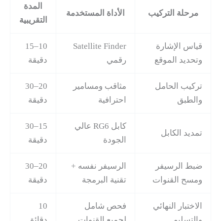
المدة
مرحلة التركيب
الأداة المستخدمة
التقريبية
قياس الإشارة
Satellite Finder
10–15
وتحديد الموقع
رقمي
دقيقة
تركيب الحامل
مثاقب ومسامير
20–30
والطبق
احترافية
دقيقة
كابل RG6 عالي
15–30
تمديد الكابل
الجودة
دقيقة
ضبط الرسيفر
الرسيفر نفسه +
20–30
ومسح القنوات
تقنية البرمجة
دقيقة
الاختبار النهائي
فحص شامل
10
والتسليم
لجميع القنوات
دقائق