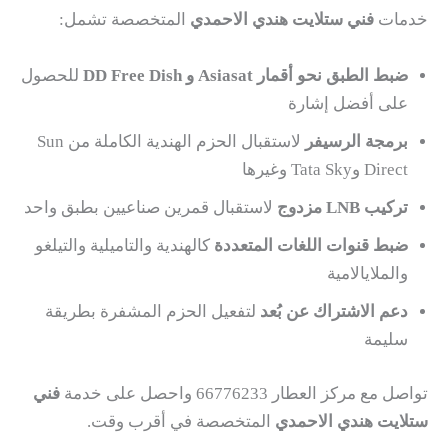
خدمات
فني ستلايت هندي الاحمدي
المتخصصة تشمل:
ضبط الطبق نحو أقمار Asiasat و DD Free Dish
للحصول
على أفضل إشارة
برمجة الرسيفر
لاستقبال الحزم الهندية الكاملة من Sun
Direct وTata Sky وغيرها
تركيب LNB مزدوج
لاستقبال قمرين صناعيين بطبق واحد
ضبط قنوات اللغات المتعددة
كالهندية والتاميلية والتيلغو
والملايالامية
دعم الاشتراك عن بُعد
لتفعيل الحزم المشفرة بطريقة
سليمة
تواصل مع مركز العطار 66776233 واحصل على خدمة
فني
ستلايت هندي الاحمدي
المتخصصة في أقرب وقت.