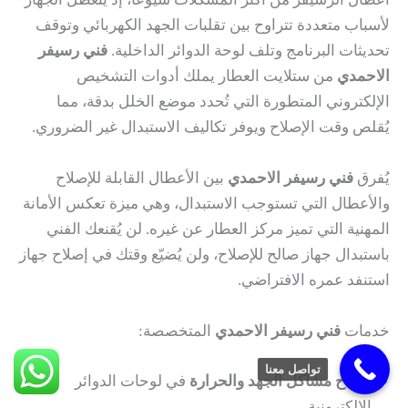
لأسباب متعددة تتراوح بين تقلبات الجهد الكهربائي وتوقف
تحديثات البرنامج وتلف لوحة الدوائر الداخلية.
فني رسيفر
الاحمدي
من ستلايت العطار يملك أدوات التشخيص
الإلكتروني المتطورة التي تُحدد موضع الخلل بدقة، مما
يُقلص وقت الإصلاح ويوفر تكاليف الاستبدال غير الضروري.
يُفرق
فني رسيفر الاحمدي
بين الأعطال القابلة للإصلاح
والأعطال التي تستوجب الاستبدال، وهي ميزة تعكس الأمانة
المهنية التي تميز مركز العطار عن غيره. لن يُقنعك الفني
باستبدال جهاز صالح للإصلاح، ولن يُضيّع وقتك في إصلاح جهاز
استنفد عمره الافتراضي.
خدمات
فني رسيفر الاحمدي
المتخصصة:
تواصل معنا
إصلاح مشاكل الجهد والحرارة
في لوحات الدوائر
الإلكترونية