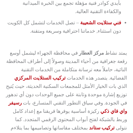
بأيدي كوادر فنية مؤهلة تجمع بين الخبرة الميدانية
والكفاءة التقنية العالية.
فني ستلايت الشعيبة
– تصل الخدمات لتشمل كل الكويت
دون استثناء, خدماتنا احترافية وسريعة ومتقنة.
يمتد نشاط
مركز العطار
في محافظة الجهراء ليشمل أوسع
رقعة جغرافية من أحياء المدينة وصولاً إلى أطراف المحافظة
النائية، حاملاً معه ترسانة متكاملة من الخدمات التقنية
الفضائية. يتصدر هذه الخدمات
تركيب الستلايت المركزي
الذي بات الخيار الأمثل للمجمعات السكنية الحديثة، حيث يُتيح
توزيع إشارة موحدة وثابتة على جميع الوحدات دون أي تدهور
في الجودة. وفي سياق التطور التقني المتسارع، بات
رسيفر
واي فاي ذكي
ركيزة أساسية يوفرها فريقنا مع إعداد كامل
وربط بالشبكة لفتح أبواب المحتوى الرقمي المتجدد. كما
نتولى
تركيب ستاند
بمختلف مقاساتها وتصاميمها بما يتلاءم