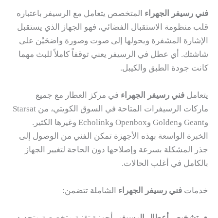
فني رسيفر الجهراء
المتخصص يتعامل مع الرسيفر باعتباره
قلب منظومة الاستقبال الفضائي، فهو الجهاز الذي يستقبل
الإشارة المشفرة ويحولها إلى صوت وصورة واضحَيْن على
شاشتك. أي عطل في الرسيفر يعني توقفاً كاملاً للبث مهما
كانت جودة الطبق والكيبل.
يتعامل
فني رسيفر الجهراء
في مركز العطار مع جميع
ماركات الرسيفرات المتاحة في السوق الكويتي، من Starsat
وGeant وGolden وOpenbox وEcholink وغيرها الكثير.
الخبرة الواسعة بهذه الأجهزة تمكن الفني من الوصول إلى
جذر المشكلة بسرعة وإصلاحها دون الحاجة لتغيير الجهاز
بالكامل في أغلب الحالات.
خدمات
فني رسيفر الجهراء
الشاملة تتضمن:
تشخيص أعطال الرسيفر
بأجهزة تقنية متخصصة وتحديد