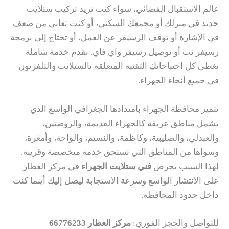
عالم الاستقبال الفضائي، سواء كنت تريد تركيب ستلايت
جديد في منزلك أو مجمعك السكني، أو كنت تعاني من ضعف
في الإشارة أو توقف الرسيفر عن العمل، أو تحتاج إلى برمجة
رسيفر نت أو توصيل رسيفر واي فاي. نقدم خدمة شاملة
تغطي كل احتياجاتك التقنية المتعلقة بالستلايت والتلفزيون
في جميع أنحاء الجهراء.
تتميز محافظة الجهراء بامتدادها الجغرافي الواسع الذي
يشمل مناطق عريقة كالجهراء القديمة، والروضتين،
والعبدلي، والصليبية، وكاظمة، والنسيم، والواحة، وأمغرة،
وسواها من المناطق التي تستحق خدمة متخصصة وقريبة.
لهذا السبب يحرص
فني ستلايت الجهراء
في مركز العطار
على الانتشار الواسع وسرعة الاستجابة ليصل إليك أينما كنت
داخل حدود المحافظة.
للتواصل والحجز الفوري:
مركز العطار 66776233