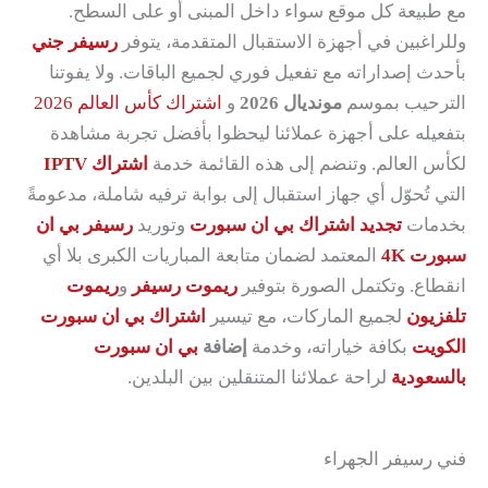
مع طبيعة كل موقع سواء داخل المبنى أو على السطح.
وللراغبين في أجهزة الاستقبال المتقدمة، يتوفر
رسيفر جني
بأحدث إصداراته مع تفعيل فوري لجميع الباقات. ولا يفوتنا
الترحيب بموسم
مونديال 2026
و
اشتراك كأس العالم 2026
بتفعيله على أجهزة عملائنا ليحظوا بأفضل تجربة مشاهدة
لكأس العالم. وتنضم إلى هذه القائمة خدمة
اشتراك IPTV
التي تُحوّل أي جهاز استقبال إلى بوابة ترفيه شاملة، مدعومةً
بخدمات
تجديد اشتراك بي ان سبورت
وتوريد
رسيفر بي ان
سبورت 4K
المعتمد لضمان متابعة المباريات الكبرى بلا أي
انقطاع. وتكتمل الصورة بتوفير
ريموت رسيفر
و
ريموت
تلفزيون
لجميع الماركات، مع تيسير
اشتراك بي ان سبورت
الكويت
بكافة خياراته، وخدمة
إضافة
بي ان سبورت
بالسعودية
لراحة عملائنا المتنقلين بين البلدين.
فني رسيفر الجهراء