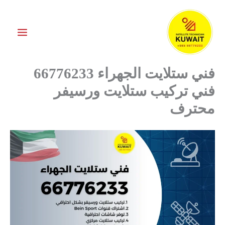
خطي
لى
لمحتوى
فني ستلايت الجهراء 66776233
فني تركيب ستلايت ورسيفر
محترف