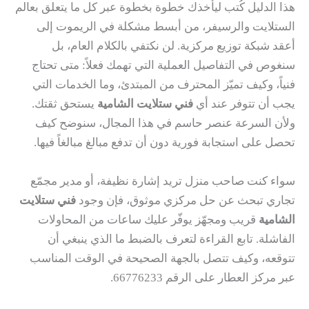
هذا الدليل كُتب ليأخذك خطوة بخطوة عبر كل ما يتعلق بعالم
الستلايت والرسيفر، من أبسط مشكلة في الريموت إلى
أعقد شبكة توزيع مركزية. لن نكتفي بالكلام العام، بل
سنغوص في التفاصيل العملية التي تهمك فعلاً: متى تحتاج
فنياً، وكيف تميّز المحترف من المبتدئ، وما الخدمات التي
يجب أن تتوفر عند أي
فني ستلايت الشامية
يستحق ثقتك.
ولأن السرعة عنصر حاسم في هذا المجال، سنوضح كيف
تحصل على استجابة فورية دون أن تدفع مبالغ مبالغاً فيها.
سواء كنت صاحب منزل تريد إشارة نظيفة، أو مدير مجمّع
تجاري تبحث عن حل مركزي موثوق، فإن وجود
فني ستلايت
الشامية
قريب ومجهّز يوفّر عليك ساعات من المحاولات
الفاشلة. تابع القراءة لتعرف بالضبط ما الذي ينبغي أن
تتوقعه، وكيف تتصل بالجهة الصحيحة في الوقت المناسب
عبر مركز العطار على الرقم 66776233.