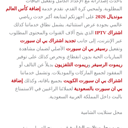
بأحدث إصداراته مع الإعداد الكامل وتفعيل الباقات
المطلوبة. ولمحبي كرة القدم، نقدم خدمة
إضافة كأس العالم
مونديال 2026
على أجهزتكم لمتابعة أكبر حدث رياضي
عالمي بجودة عرض استثنائية. يشمل نطاق خدماتنا كذلك
اشتراك IPTV
الذي يتيح آلاف القنوات والمحتوى المطلوب
عبر الإنترنت، إلى جانب
تجديد اشتراك بي ان سبورت
وتفعيل
رسيفر بي ان سبورت
الأصلي لضمان مشاهدة
المباريات الحية بدون انقطاع. ونحرص كذلك على توفير
ريموت الرسيفر
و
ريموت التلفزيون
بديلاً عن التالف أو
المفقود لجميع الماركات والموديلات. وتشمل خدماتنا
اشتراك بي ان سبورت الكويت
بجميع باقاته، وكذلك
إضافة
بي ان سبورت بالسعودية
لعملائنا الراغبين في الاستمتاع
بالبث داخل المملكة العربية السعودية.
محل ستلايت الشامية
وجود
محل ستلايت الشامية
قريب يمنح العميل ميزة