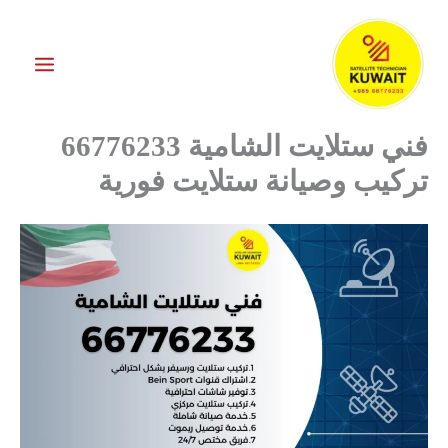
خطي
لى
لمحتوى
فني ستلايت الشامية 66776233
تركيب وصيانة ستلايت فورية