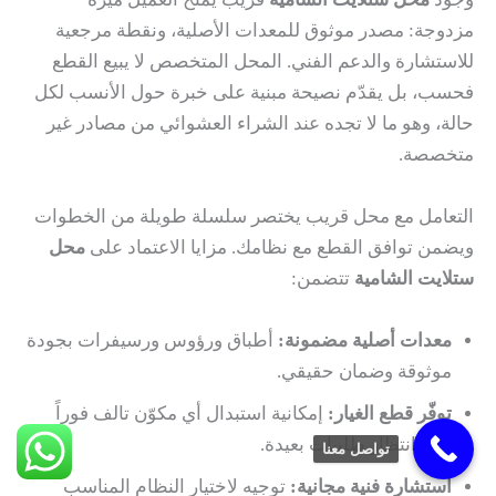
مزدوجة: مصدر موثوق للمعدات الأصلية، ونقطة مرجعية
للاستشارة والدعم الفني. المحل المتخصص لا يبيع القطع
فحسب، بل يقدّم نصيحة مبنية على خبرة حول الأنسب لكل
حالة، وهو ما لا تجده عند الشراء العشوائي من مصادر غير
متخصصة.
التعامل مع محل قريب يختصر سلسلة طويلة من الخطوات
ويضمن توافق القطع مع نظامك. مزايا الاعتماد على
محل
ستلايت الشامية
تتضمن:
معدات أصلية مضمونة:
أطباق ورؤوس ورسيفرات بجودة
موثوقة وضمان حقيقي.
توفّر قطع الغيار:
إمكانية استبدال أي مكوّن تالف فوراً
دون انتظار طلبيات بعيدة.
تواصل معنا
استشارة فنية مجانية:
توجيه لاختيار النظام المناسب