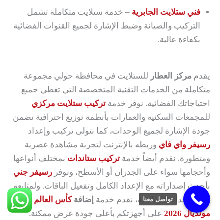
فني ستلايت الجابرية
– خدمة ستلايت متكاملة تشمل
التركيب والصيانة وضبط الإشارة لجميع القنوات الفضائية
بكفاءة عالية.
يقدم
مركز العطار
للستلايت في محافظة حولي مجموعة
متكاملة من الخدمات التقنية المتخصصة التي تغطي جميع
احتياجاتك الفضائية. نوفر خدمة
تركيب ستلايت مركزي
للمجمعات السكنية والعمارات بأنظمة توزيع احترافية تضمن
جودة الإشارة لجميع الوحدات، كما نتولى تركيب وإعداد
رسيفر واي فاي
وربطه بالإنترنت لتجربة مشاهدة عصرية
ومتطورة. نقدم أيضاً خدمة
تركيب ستاندات
بمختلف أنواعها
وأحجامها سواء على الجدران أو الأسطح، ونوفر
رسيفر جني
بأحدث إصداراته مع الإعداد الكامل وتفعيل الباقات. ولمتابعة
أكبر الأحداث الرياضية، نقدم خدمة
إضافة
كأس العالم
تواصل معنا
مونديال 2026
على أجهزتكم بأعلى جودة عرض ممكنة.