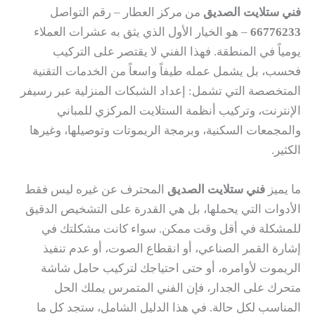
فني ستلايت الصديق
من مركز العطار – رقم التواصل
66776233
– هو الخيار الأول الذي يثق به عشرات العملاء
يومياً في المنطقة. فهذا الفني لا يقتصر على التركيب
فحسب، بل يشمل عمله طيفاً واسعاً من الخدمات التقنية
المتخصصة التي تشمل: إعداد الشبكات المنزلية عبر رسيفر
الإنترنت، وتركيب أنظمة الستلايت المركزي للمباني
والمجمعات السكنية، وبرمجة الريموتات وتوصيلها، وغيرها
الكثير.
ما يميز
فني ستلايت الصديق
المحترف عن غيره ليس فقط
الأدوات التي يحملها، بل هي القدرة على التشخيص الدقيق
للمشكلة في أقل وقت ممكن. سواء كانت مشكلتك في
إشارة القمر الصناعي، أو انقطاع الصوت، أو عدم تنفيذ
الريموت لأوامره، أو حتى احتياجك لتركيب حامل شاشة
متحرك على الجدار، فإن الفني المتمرس يملك الحل
المناسب لكل حالة. في هذا الدليل الشامل، ستجد كل ما