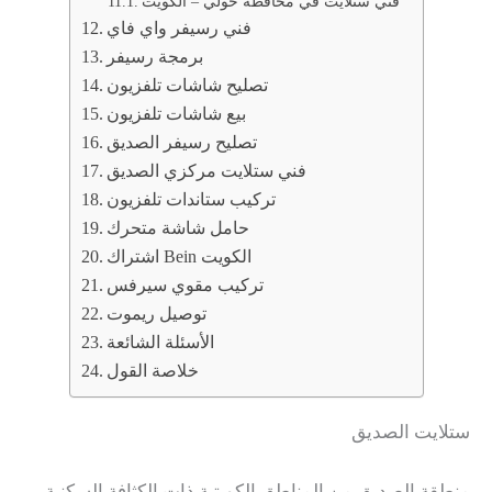
فني ستلايت في محافظة حولي – الكويت
فني رسيفر واي فاي
برمجة رسيفر
تصليح شاشات تلفزيون
بيع شاشات تلفزيون
تصليح رسيفر الصديق
فني ستلايت مركزي الصديق
تركيب ستاندات تلفزيون
حامل شاشة متحرك
اشتراك Bein الكويت
تركيب مقوي سيرفس
توصيل ريموت
الأسئلة الشائعة
خلاصة القول
ستلايت الصديق
منطقة الصديق من المناطق الكويتية ذات الكثافة السكنية