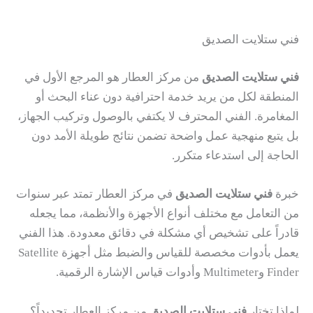
فني ستلايت الصديق
فني ستلايت الصديق
من مركز العطار هو المرجع الأول في
المنطقة لكل من يريد خدمة احترافية دون عناء البحث أو
المغامرة. الفني المحترف لا يكتفي بالوصول وتركيب الجهاز،
بل يتبع منهجية عمل واضحة تضمن نتائج طويلة الأمد دون
الحاجة إلى استدعاء متكرر.
خبرة
فني ستلايت الصديق
في مركز العطار تمتد عبر سنوات
من التعامل مع مختلف أنواع الأجهزة والأنظمة، مما يجعله
قادراً على تشخيص أي مشكلة في دقائق معدودة. هذا الفني
يعمل بأدوات مخصصة للقياس والضبط مثل أجهزة Satellite
Finder وMultimeter وأدوات قياس الإشارة الرقمية.
لماذا تختار
فني ستلايت الصديق
من مركز العطار تحديداً؟