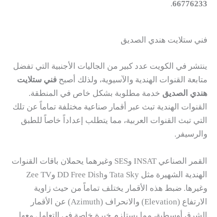
.
66776233
فني ستلايت هندي الصديق
ينتشر في الكويت عدد كبير من الجاليات الأجنبية التي تفضل
متابعة القنوات الهندية والآسيوية، ولذلك أصبح
فني ستلايت
هندي الصديق
خدمة مطلوبة بشكل خاص في المنطقة.
القنوات الهندية تبث عبر أقمار صناعية مختلفة تماماً عن تلك
التي تبث القنوات العربية، مما يتطلب إعداداً خاصاً للطبق
والرسيفر.
القمر الصناعي INSAT وSES وغيرهما يحملان باقات القنوات
الهندية الشهيرة مثل Tata Sky وDD Free Dish وZee TV
وغيرها. ضبط هذه الأقمار يختلف تماماً من حيث زاوية
الارتفاع (Elevation) والانحراف (Azimuth) عن الأقمار
الشرق أوسطية، مما يستلزم خبرة خاصة في التعامل معها.