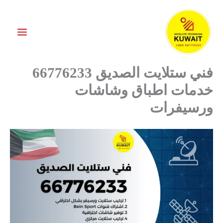
خطي
لى
لمحتوى
فني ستلايت الصديق 66776233
خدمات اطباق وشاشات
ورسيفرات