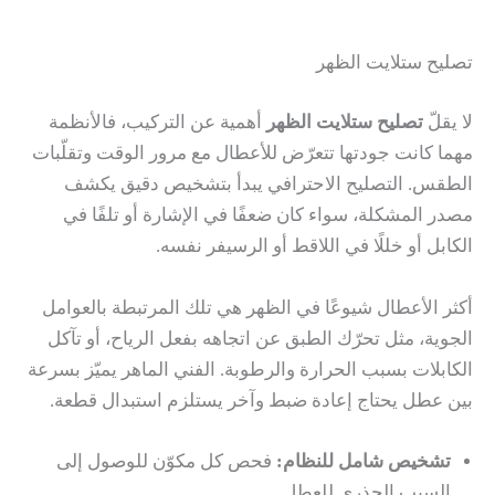
تصليح ستلايت الظهر
لا يقلّ
تصليح ستلايت الظهر
أهمية عن التركيب، فالأنظمة
مهما كانت جودتها تتعرّض للأعطال مع مرور الوقت وتقلّبات
الطقس. التصليح الاحترافي يبدأ بتشخيص دقيق يكشف
مصدر المشكلة، سواء كان ضعفًا في الإشارة أو تلفًا في
الكابل أو خللًا في اللاقط أو الرسيفر نفسه.
أكثر الأعطال شيوعًا في الظهر هي تلك المرتبطة بالعوامل
الجوية، مثل تحرّك الطبق عن اتجاهه بفعل الرياح، أو تآكل
الكابلات بسبب الحرارة والرطوبة. الفني الماهر يميّز بسرعة
بين عطل يحتاج إعادة ضبط وآخر يستلزم استبدال قطعة.
تشخيص شامل للنظام:
فحص كل مكوّن للوصول إلى
السبب الجذري للعطل.