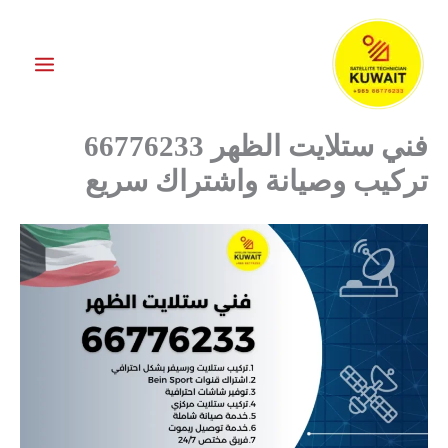
خطي
لى
لمحتوى
فني ستلايت الظهر 66776233
تركيب وصيانة واشتراك سريع