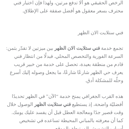
الرخص الحقيقي هو ألّا تدفع مرتين، ولهذا فإن اختيار فني
محترف بسعر معقول هو أفضل صفقة على الإطلاق.
فني ستلايت الان الظهر
تجمع خدمة
فني ستلايت الان الظهر
بين ميزتين لا تقدّر بثمن:
السرعة الفورية والتخصص المحلي. فبدلًا من انتظار فني
قادم من منطقة بعيدة، تحصل على خدمة من خبير قريب
يعرف حي الظهر شارعًا شارعًا، ما يجعل وصوله إليك أسرع
وحلّه للمشكلة أدق.
هذه القرب الجغرافي يمنح خدمة “الآن” في الظهر تحديدًا
أفضليّة واضحة، إذ يستطيع
فني ستلايت الظهر
الوصول خلال
وقت قصير جدًا ومعالجة العطل قبل أن يفسد عليك يومك.
كما أن معرفته بالمباني المحيطة تساعده في تشخيص
أسباب التشويش المرتبطة بالموقع.