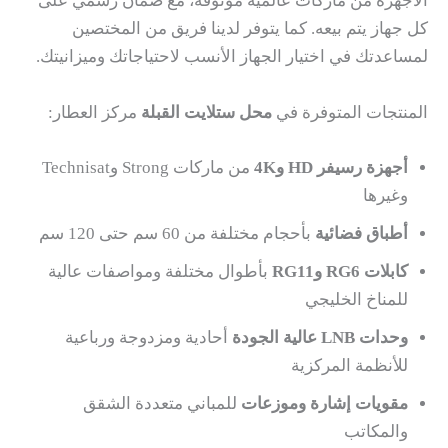
الأجهزة من ماركات عالمية موثوقة، مع ضمان رسمي على
كل جهاز يتم بيعه. كما يتوفر لدينا فريق من المختصين
لمساعدتك في اختيار الجهاز الأنسب لاحتياجاتك وميزانيتك.
المنتجات المتوفرة في
محل ستلايت القبلة
مركز العطار:
أجهزة رسيفر HD و4K
من ماركات Strong وTechnisat
وغيرها
أطباق فضائية
بأحجام مختلفة من 60 سم حتى 120 سم
كابلات RG6 وRG11
بأطوال مختلفة ومواصفات عالية
للمناخ الخليجي
وحدات LNB عالية الجودة
أحادية ومزدوجة ورباعية
للأنظمة المركزية
مقويات إشارة وموزعات
للمباني متعددة الشقق
والمكاتب