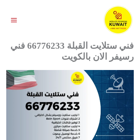
خطي
لى
لمحتوى
فني ستلايت القبلة 66776233 فني
رسيفر الان بالكويت