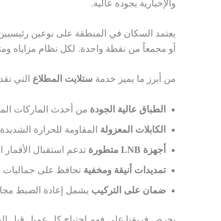
والإخبارية بجودة عالية.
يعتمد السكان في المنطقة على نوعين رئيسيين م
أو مجمعاً من نقطة واحدة. لكل نظام مزاياه ومت
من أبرز ما يميز خدمة
ستلايت المطلاع
التي نقدم
الطباق عالية الجودة
من أحدث الماركات المعت
الكابلات المعزولة
المقاومة للحرارة الشديدة
أجهزة LNB متطورة
تدعم استقبال الأقمار ا
تمديدات أنيقة ومخفية
تحافظ على جماليات ال
ضمان على التركيب
يشمل إعادة الضبط مجانا
يحرص فريقنا على فهم احتياج كل عميل قبل الب