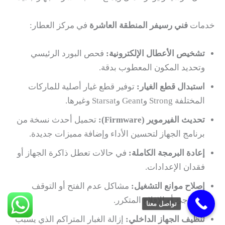
خدمات
فني رسيفر المنطقة العاشرة
في مركز العطار:
تشخيص الأعطال الإلكترونية:
فحص البورد الرئيسي
وتحديد المكون المعطوب بدقة.
استبدال قطع الغيار:
توفير قطع غيار أصلية للماركات
المختلفة Strong وGeant وStarsat وغيرها.
تحديث الفيرموير (Firmware):
تحميل أحدث نسخة من
برنامج الجهاز لتحسين الأداء وإضافة مميزات جديدة.
إعادة البرمجة الكاملة:
في حالات تعطل ذاكرة الجهاز أو
فقدان الإعدادات.
إصلاح موانع التشغيل:
مشاكل عدم الفتح أو التوقف
المفاجئ أو الإقلاع المتكرر.
تواصل معنا
تنظيف الجهاز الداخلي:
إزالة الغبار المتراكم الذي يسبب