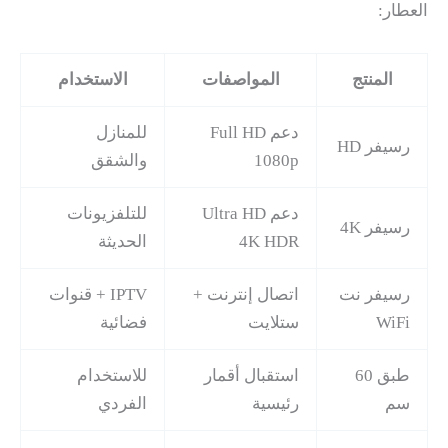
العطار:
المنتج
المواصفات
الاستخدام
دعم Full HD
للمنازل
رسيفر HD
1080p
والشقق
دعم Ultra HD
للتلفزيونات
رسيفر 4K
4K HDR
الحديثة
رسيفر نت
اتصال إنترنت +
IPTV + قنوات
WiFi
ستلايت
فضائية
طبق 60
استقبال أقمار
للاستخدام
سم
رئيسية
الفردي