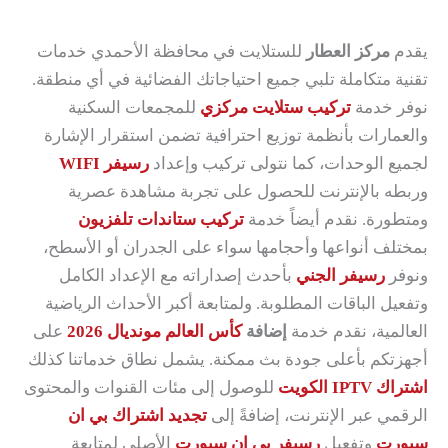
يقدم
مركز العطار
للستلايت في محافظة الأحمدي خدمات
تقنية متكاملة تلبي جميع احتياجاتك الفضائية في أي منطقة.
نوفر خدمة
تركيب ستلايت مركزي
للمجمعات السكنية
والعمارات بأنظمة توزيع احترافية تضمن استقرار الإشارة
لجميع الوحدات، كما نتولى تركيب وإعداد
رسيفر WIFI
وربطه بالإنترنت للحصول على تجربة مشاهدة عصرية
ومتطورة. نقدم أيضاً خدمة
تركيب ستاندات تلفزيون
بمختلف أنواعها وأحجامها سواء على الجدران أو الأسطح،
ونوفر
رسيفر الجني
بأحدث إصداراته مع الإعداد الكامل
وتفعيل الباقات المطلوبة. ولمتابعة أكبر الأحداث الرياضية
العالمية، نقدم خدمة
إضافة
كأس العالم مونديال 2026
على
أجهزتكم بأعلى جودة بث ممكنة. يشمل نطاق خدماتنا كذلك
اشتراك IPTV الكويت
للوصول إلى مئات القنوات والمحتوى
الرقمي عبر الإنترنت، إضافةً إلى
تجديد اشتراك بي ان
سبورت
وتفعيل
رسيفر بي ان سبورت
الأصلي لمتابعة