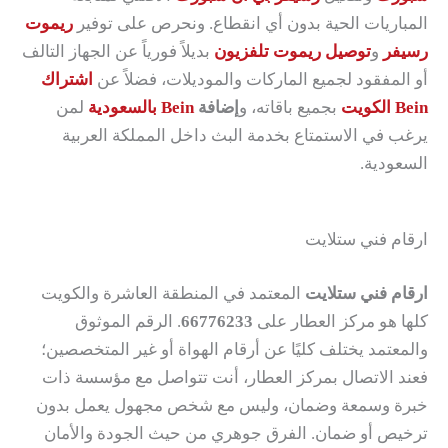
المباريات الحية بدون أي انقطاع. ونحرص على توفير
ريموت
رسيفر
و
توصيل ريموت تلفزيون
بديلاً فورياً عن الجهاز التالف
أو المفقود لجميع الماركات والموديلات، فضلاً عن
اشتراك
Bein الكويت
بجميع باقاته، و
إضافة
Bein بالسعودية
لمن
يرغب في الاستمتاع بخدمة البث داخل المملكة العربية
السعودية.
ارقام فني ستلايت
ارقام فني ستلايت
المعتمد في المنطقة العاشرة والكويت
كلها هو مركز العطار على
66776233
. الرقم الموثوق
والمعتمد يختلف كليًا عن أرقام الهواة أو غير المتخصصين؛
فعند الاتصال بمركز العطار، أنت تتواصل مع مؤسسة ذات
خبرة وسمعة وضمان، وليس مع شخص مجهول يعمل بدون
ترخيص أو ضمان. الفرق جوهري من حيث الجودة والأمان