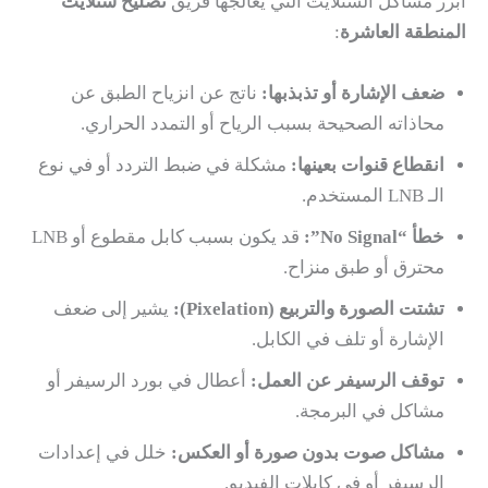
أبرز مشاكل الستلايت التي يعالجها فريق
تصليح ستلايت
المنطقة العاشرة
:
ضعف الإشارة أو تذبذبها:
ناتج عن انزياح الطبق عن
محاذاته الصحيحة بسبب الرياح أو التمدد الحراري.
انقطاع قنوات بعينها:
مشكلة في ضبط التردد أو في نوع
الـ LNB المستخدم.
خطأ “No Signal”:
قد يكون بسبب كابل مقطوع أو LNB
محترق أو طبق منزاح.
تشتت الصورة والتربيع (Pixelation):
يشير إلى ضعف
الإشارة أو تلف في الكابل.
توقف الرسيفر عن العمل:
أعطال في بورد الرسيفر أو
مشاكل في البرمجة.
مشاكل صوت بدون صورة أو العكس:
خلل في إعدادات
الرسيفر أو في كابلات الفيديو.