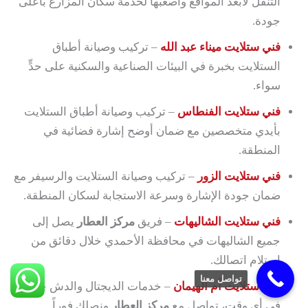
التنقل لأبعد المواقع وأصعبها لخدمة سكان المزارع بأعلى
جودة.
فني ستلايت ميناء عبد الله
– تركيب وصيانة أطباق
الستلايت بخبرة في البيئات الصناعية والسكنية على حدٍّ
سواء.
فني ستلايت الفنطاس
– تركيب وصيانة أطباق الستلايت
بأيدي متخصصين مع ضمان أوضح إشارة فضائية في
المنطقة.
فني ستلايت الزور
– تركيب وصيانة الستلايت والرسيفر مع
ضمان جودة الإشارة وسرعة الاستجابة لسكان المنطقة.
فني ستلايت الشاليهات
– فريق
مركز العطار
يصل إلى
جميع الشاليهات في محافظة الأحمدي خلال دقائق من
استلام اتصالك.
تواصل معنا
فني ستلايت أم الهيمان
– خدمات الديجتال والدش جاهزة
في أي وقت، تواصل مع
مركز العطار
ونصلك فوراً.