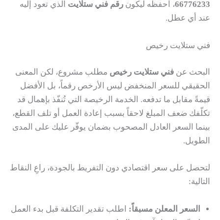
66776233
، احفظه ليكون
رقم فني ستلايت
الذي تعود إليه
عند أي عطل.
فني ستلايت رخيص
البحث عن
فني ستلايت رخيص
مطلب مشروع، لكن المعنى
الحقيقي للسعر المنخفض ليس الأرخص رقماً، بل الأفضل
قيمةً مقابل ما تدفعه. الخدمة الرخيصة التي تُنفّذ بإهمال قد
تكلّفك ضعف المبلغ لاحقاً بسبب إعادة العمل أو تلف القطع،
بينما السعر العادل المصحوب بضمان يوفّر عليك على المدى
الطويل.
لتحصل على سعر اقتصادي دون التفريط بالجودة، راعِ النقاط
التالية:
السعر المعلن مسبقاً:
اطلب تقدير التكلفة قبل بدء العمل