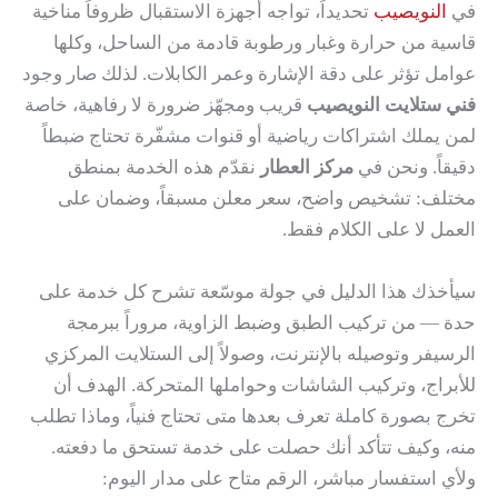
في
النويصيب
تحديداً، تواجه أجهزة الاستقبال ظروفاً مناخية
قاسية من حرارة وغبار ورطوبة قادمة من الساحل، وكلها
عوامل تؤثر على دقة الإشارة وعمر الكابلات. لذلك صار وجود
فني ستلايت النويصيب
قريب ومجهّز ضرورة لا رفاهية، خاصة
لمن يملك اشتراكات رياضية أو قنوات مشفّرة تحتاج ضبطاً
دقيقاً. ونحن في
مركز العطار
نقدّم هذه الخدمة بمنطق
مختلف: تشخيص واضح، سعر معلن مسبقاً، وضمان على
العمل لا على الكلام فقط.
سيأخذك هذا الدليل في جولة موسّعة تشرح كل خدمة على
حدة — من تركيب الطبق وضبط الزاوية، مروراً ببرمجة
الرسيفر وتوصيله بالإنترنت، وصولاً إلى الستلايت المركزي
للأبراج، وتركيب الشاشات وحواملها المتحركة. الهدف أن
تخرج بصورة كاملة تعرف بعدها متى تحتاج فنياً، وماذا تطلب
منه، وكيف تتأكد أنك حصلت على خدمة تستحق ما دفعته.
ولأي استفسار مباشر، الرقم متاح على مدار اليوم: