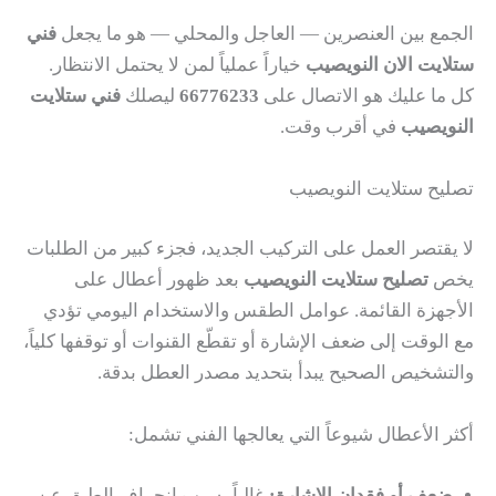
الجمع بين العنصرين — العاجل والمحلي — هو ما يجعل
فني
ستلايت الان النويصيب
خياراً عملياً لمن لا يحتمل الانتظار.
كل ما عليك هو الاتصال على
66776233
ليصلك
فني ستلايت
النويصيب
في أقرب وقت.
تصليح ستلايت النويصيب
لا يقتصر العمل على التركيب الجديد، فجزء كبير من الطلبات
يخص
تصليح ستلايت النويصيب
بعد ظهور أعطال على
الأجهزة القائمة. عوامل الطقس والاستخدام اليومي تؤدي
مع الوقت إلى ضعف الإشارة أو تقطّع القنوات أو توقفها كلياً،
والتشخيص الصحيح يبدأ بتحديد مصدر العطل بدقة.
أكثر الأعطال شيوعاً التي يعالجها الفني تشمل:
ضعف أو فقدان الإشارة:
غالباً بسبب انحراف الطبق عن