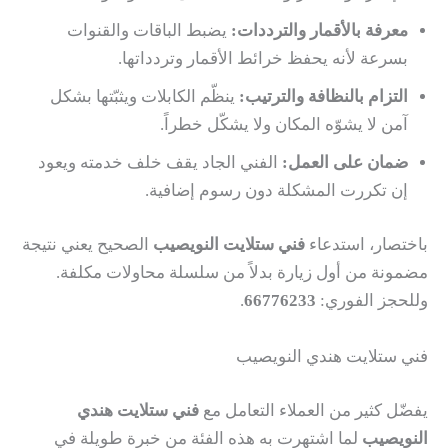
معرفة بالأقمار والترددات:
يضبط الباقات والقنوات
بسرعة لأنه يحفظ خرائط الأقمار وتردداتها.
التزام بالنظافة والترتيب:
ينظّم الكابلات ويثبّتها بشكل
آمن لا يشوّه المكان ولا يشكّل خطراً.
ضمان على العمل:
الفني الجاد يقف خلف خدمته ويعود
إن تكررت المشكلة دون رسوم إضافية.
باختصار، استدعاء
فني ستلايت النويصيب
الصحيح يعني نتيجة
مضمونة من أول زيارة بدلاً من سلسلة محاولات مكلفة.
وللحجز الفوري:
66776233
.
فني ستلايت هندي النويصيب
يفضّل كثير من العملاء التعامل مع
فني ستلايت هندي
النويصيب
لما اشتهرت به هذه الفئة من خبرة طويلة في