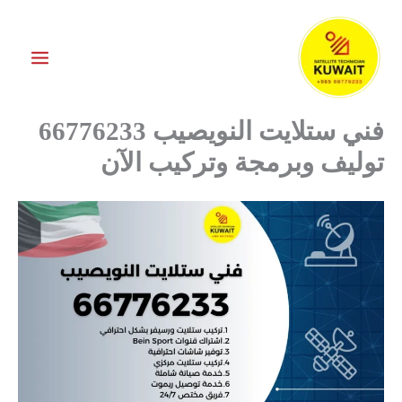
خطي
لى
لمحتوى
فني ستلايت النويصيب 66776233
توليف وبرمجة وتركيب الآن