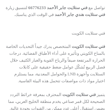
تواصل مع
فني ستلايت جابر الأحمد
66776233
لتنسيق زيارة
فني ستلايت هندي جابر الأحمد
في الوقت الذي يناسبك.
فني ستلايت الكويت
فني ستلايت الكويت
المتخصص يدرك جيداً التحديات الخاصة
بالمناخ الكويتي وتأثيره على أداء الأطباق الفضائية. درجات
الحرارة المرتفعة صيفاً والرياح القوية والغبار الكثيف خلال
فصل الربيع تُشكّل عوامل ضغط حقيقية على كابلات
الستلايت وأجهزة LNB والحوامل المعدنية، مما يستلزم
اختيار مواد ذات مواصفات تتحمل هذه البيئة القاسية.
يتميز
فني ستلايت الكويت
المحترف بمعرفة خرائط التردد
الصحيحة لكل قمر صناعي يخدم منطقة الخليج العربي، مما
يضمن استقبال أعلى عدد ممكن من القنوات بجودة عالية.