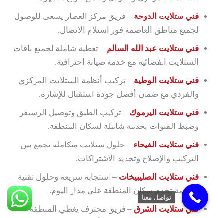
فني ستلايت الدوحة
– فريق مركز العطار يسعى للوصول
لجميع مناطق العاصمة فور استلام الاتصال.
فني ستلايت عبد الله السالم
– تغطية شاملة لجميع باقات
الستلايت الفضائية مع خدمة صيانة احترافية.
فني ستلايت الوطية
– تركيب أنظمة الستلايت المركزي
والفردي مع ضمان أفضل جودة استقبال للإشارة.
فني ستلايت اليرموك
– تركيب الطبق وتوصيل الرسيفر
وضبط القنوات بخدمة شاملة لسكان المنطقة.
فني ستلايت الفيحاء
– حلول ستلايت متكاملة تجمع بين
التركيب والإصلاح وتجديد الاشتراكات.
فني ستلايت الصليبيخات
– استجابة سريعة وحلول تقنية
متقدمة تخدم سكان المنطقة على مدار اليوم.
تواصل معنا
فني ستلايت الشرق
– فريق محترف يغطي المنطقة