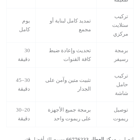
تركيب
تمديد كامل لبناية أو
يوم
ستلايت
مجمع
كامل
مركزي
برمجة
تحديث وإعادة ضبط
30
رسيفر
كافة القنوات
دقيقة
تركيب
تثبيت متين وآمن على
30–45
حامل
الجدار
دقيقة
شاشة
توصيل
برمجة جميع الأجهزة
20–30
ريموت
على ريموت واحد
دقيقة
اتصل بـ
مركز العطار 66776233
وسيصلك أفضل
فني