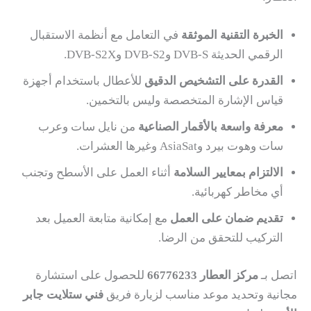
الخبرة التقنية الموثقة
في التعامل مع أنظمة الاستقبال
الرقمي الحديثة DVB-S وDVB-S2 وDVB-S2X.
القدرة على التشخيص الدقيق
للأعطال باستخدام أجهزة
قياس الإشارة المتخصصة وليس بالتخمين.
معرفة واسعة بالأقمار الصناعية
من نايل سات وعرب
سات وهوت بيرد وAsiaSat وغيرها العشرات.
الالتزام بمعايير السلامة
أثناء العمل على الأسطح وتجنب
أي مخاطر كهربائية.
تقديم ضمان على العمل
مع إمكانية متابعة العميل بعد
التركيب للتحقق من الرضا.
اتصل بـ
مركز العطار 66776233
للحصول على استشارة
مجانية وتحديد موعد مناسب لزيارة فريق
فني ستلايت جابر