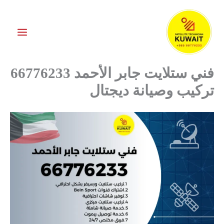
خطي
لى
لمحتوى
فني ستلايت جابر الأحمد 66776233
تركيب وصيانة ديجتال