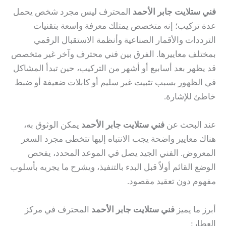
فني ستلايت جابر الأحمد
المحترف ليس مجرد شخص يحمل
عدة تركيب؛ إنه متخصص يمتلك معرفة واسعة بتقنيات
الترددات والأقمار الصناعية وأنظمة الاستقبال الرقمي
بمختلف معاييرها. الفرق بين فني محترف وآخر غير متخصص
قد يظهر بعد أسابيع أو أشهر من التركيب، حين تبدأ المشاكل
في الظهور بسبب تثبيت غير سليم أو كابلات ضعيفة أو ضبط
خاطئ للإشارة.
عند البحث عن
فني ستلايت جابر الأحمد
يمكن الوثوق به،
هناك معايير واضحة يجب الانتباه إليها تتخطى مجرد السعر
المعروض. الفني الجيد يصل في الموعد المحدد، يفحص
الوضع القائم أولاً قبل البدء بالتنفيذ، ويشرح ما يجريه بأسلوب
مفهوم دون تعقيد مقصود.
أبرز ما يميز
فني ستلايت جابر الأحمد
المحترف في مركز
العطار: