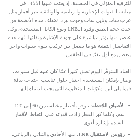
للترفيه المنزلي في المنطقة، إذ يعتمد عليها الآلاف في
متابعة القنوات الإخبارية والرياضية والوثائقية عبر أقمار مثل
عرب سات ونايل سات وهوت بيرد. تختلف هذه الأنظمة من
حيث حجم الطبق وقوة الـLNB ونوع الكابل المستخدم، وكل
عنصر منها يؤثر مباشرة على جودة الإشارة ونقائها. فهم هذه
التفاصيل التقنية هو ما يفصل بين تركيب يدوم سنوات وآخر
يتعطل مع أول تغيّر في الطقس.
العتاد المتوفّر اليوم تطوّر كثيراً عمّا كان عليه قبل سنوات،
وصار بإمكان المستخدم اختيار حلول تناسب احتياجه بدقة.
فيما يلي أبرز مكوّنات المنظومة التي يجب الانتباه إليها:
الأطباق اللاقطة
: تتوفر بأقطار مختلفة من 60 إلى 120
سم، وكلما كبر القطر زادت قدرته على التقاط الأقمار
البعيدة بإشارة أقوى.
رؤوس الاستقبال LNB
: منها الأحادي والثنائي والرباعي،