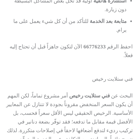
استشارة هاتفية
أولية قد تحلّ بعض المشاكل البسيطة
دون زيارة.
متابعة بعد الخدمة
للتأكد من أن كل شيء يعمل على ما
يرام.
احفظ الرقم
66776233
الآن لتكون جاهزاً قبل أن تحتاج إليه
فعلاً.
فني ستلايت رخيص
البحث عن
فني ستلايت رخيص
أمر مشروع تماماً، لكن المهم
أن يكون السعر المنخفض مقروناً بجودة لا تتنازل عن المعايير
الأساسية. الرخيص الحقيقي ليس الأقل سعراً فحسب، بل
الأفضل قيمة مقابل ما تدفعه؛ فقد توفّر بضعة دنانير في
تركيب رديء لتدفع أضعافها لاحقاً في إصلاحات متكررة. لذلك