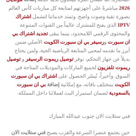
2026
مباشرةً على أجهزتهم لمتابعة كل مباريات كأس العالم
بصورة نقية وصوت واضح. وتمتد خدماتنا لتشمل
اشتراك
IPTV
الذي يفتح للمشترك عالماً من القنوات المتنوعة
والمحتوى الرقمي اللامحدود، بينما يبقى
تجديد اشتراك بي
ان سبورت
و
رسيفر بي ان سبورت الكويت
الأصلي ضمن
أبرز ما نقدمه لمحبي المتابعة الرياضية الحية. ولمن يحتاج
بديلاً عن جهاز التحكم، نوفر
توصيل ريموت الرسيفر
و
توصيل
ريموت تلفزيون
لجميع الماركات والموديلات المتاحة في
السوق. وأخيراً، نُيسّر الحصول على
اشتراك بي ان سبورت
الكويت
بمختلف باقاته، مع إمكانية
إضافة
بي ان سبورت
بالسعودية
لضمان استمرار البث لعملائنا داخل المملكة.
فني ستلايت الان جنوب عبدالله المبارك
حين يجتمع عنصرا السرعة والقرب يصبح
فني ستلايت الان