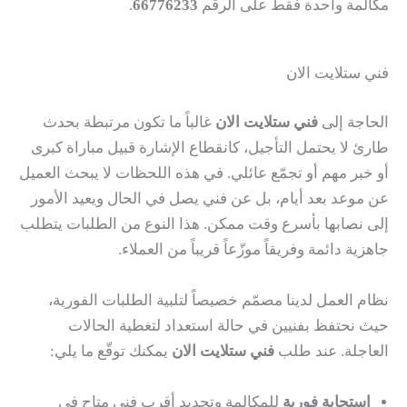
مكالمة واحدة فقط على الرقم
66776233
.
فني ستلايت الان
الحاجة إلى
فني ستلايت الان
غالباً ما تكون مرتبطة بحدث
طارئ لا يحتمل التأجيل، كانقطاع الإشارة قبيل مباراة كبرى
أو خبر مهم أو تجمّع عائلي. في هذه اللحظات لا يبحث العميل
عن موعد بعد أيام، بل عن فني يصل في الحال ويعيد الأمور
إلى نصابها بأسرع وقت ممكن. هذا النوع من الطلبات يتطلب
جاهزية دائمة وفريقاً موزّعاً قريباً من العملاء.
نظام العمل لدينا مصمّم خصيصاً لتلبية الطلبات الفورية،
حيث نحتفظ بفنيين في حالة استعداد لتغطية الحالات
العاجلة. عند طلب
فني ستلايت الان
يمكنك توقّع ما يلي:
استجابة فورية
للمكالمة وتحديد أقرب فني متاح في