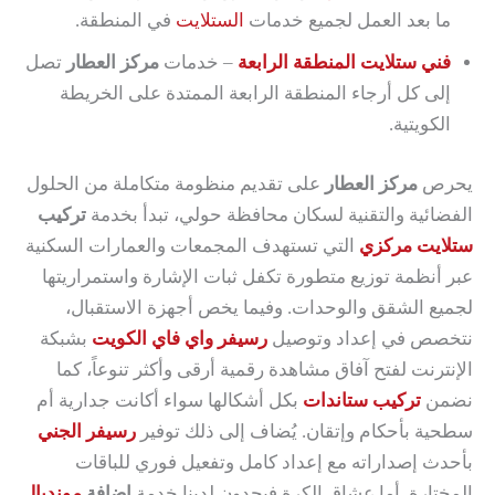
ما بعد العمل لجميع خدمات
الستلايت
في المنطقة.
فني ستلايت المنطقة الرابعة
– خدمات
مركز العطار
تصل
إلى كل أرجاء المنطقة الرابعة الممتدة على الخريطة
الكويتية.
يحرص
مركز العطار
على تقديم منظومة متكاملة من الحلول
الفضائية والتقنية لسكان محافظة حولي، تبدأ بخدمة
تركيب
ستلايت مركزي
التي تستهدف المجمعات والعمارات السكنية
عبر أنظمة توزيع متطورة تكفل ثبات الإشارة واستمراريتها
لجميع الشقق والوحدات. وفيما يخص أجهزة الاستقبال،
نتخصص في إعداد وتوصيل
رسيفر واي فاي الكويت
بشبكة
الإنترنت لفتح آفاق مشاهدة رقمية أرقى وأكثر تنوعاً، كما
نضمن
تركيب ستاندات
بكل أشكالها سواء أكانت جدارية أم
سطحية بأحكام وإتقان. يُضاف إلى ذلك توفير
رسيفر الجني
بأحدث إصداراته مع إعداد كامل وتفعيل فوري للباقات
المختارة. أما عشاق الكرة فيجدون لدينا خدمة
إضافة
مونديال