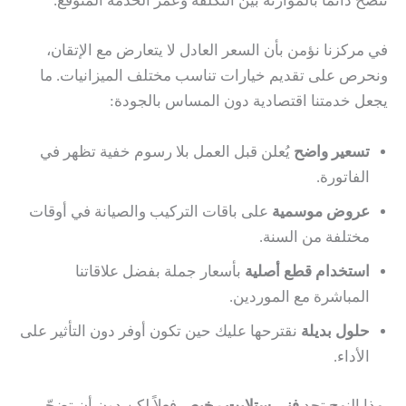
ننصح دائماً بالموازنة بين التكلفة وعمر الخدمة المتوقّع.
في مركزنا نؤمن بأن السعر العادل لا يتعارض مع الإتقان،
ونحرص على تقديم خيارات تناسب مختلف الميزانيات. ما
يجعل خدمتنا اقتصادية دون المساس بالجودة:
تسعير واضح
يُعلن قبل العمل بلا رسوم خفية تظهر في
الفاتورة.
عروض موسمية
على باقات التركيب والصيانة في أوقات
مختلفة من السنة.
استخدام قطع أصلية
بأسعار جملة بفضل علاقاتنا
المباشرة مع الموردين.
حلول بديلة
نقترحها عليك حين تكون أوفر دون التأثير على
الأداء.
بهذا النهج تجد
فني ستلايت رخيص
فعلاً لكن دون أن تضحّي