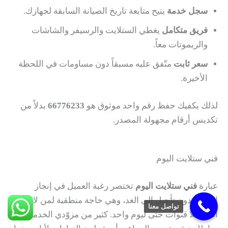
سجل خدمة
يتيح متابعة تاريخ الصيانة السابقة لجهازك.
فريق متكامل
يغطي الستلايت والرسيفر والشاشات
والريموتات معاً.
سعر ثابت
متّفق عليه مسبقاً دون مساومات في اللحظة
الأخيرة.
لذلك يكفيك حفظ رقم واحد موثوق هو
66776233
بدلاً من
تكديس أرقام مجهولة المصدر.
فني ستلايت اليوم
عبارة
فني ستلايت اليوم
تختصر رغبة العميل في إنجاز
الخدمة دون تأجيل إلى الغد، وهي حاجة منطقية لمن لا يطيق
تواصل معنا
البقاء بلا قنوات حتى ليوم واحد. كثير من مزوّدي الخدمة