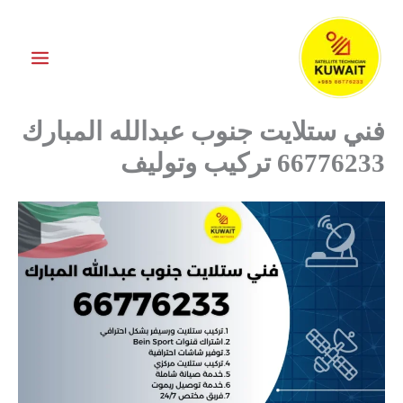
خطي
لى
لمحتوى
فني ستلايت جنوب عبدالله المبارك
66776233 تركيب وتوليف