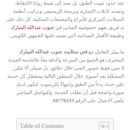
عند حدود تثبيت الطبق، بل تمتد إلى ضبط زوايا الالتقاط،
وتمديد كابلات الإشارة، وبرمجة الريسيفر، وتركيب أنظمة
الستلايت المركزي للأبراج والمجمعات السكنية. كل ذلك على
يد فريق يفهم خصوصية المباني في
جنوب عبدالله المبارك
وطبيعة الأقمار الصناعية التي يعتمد عليها الجمهور الكويتي.
ما يميّز التعامل مع
فني ستلايت جنوب عبدالله المبارك
المحترف هو الجمع بين السرعة والدقة معاً. فالخدمة الجيدة
لا تعني فقط حضور الفني خلال دقائق، بل ضمان ألا تتكرر
المشكلة بعد أسبوع. خلال السطور التالية سنفصّل كل خدمة
على حدة، بدءاً من الطبق وانتهاءً بالريموت، لتكون لديك
صورة واضحة قبل أن تطلب الخدمة. وللتواصل المباشر
يكفي الاتصال على الرقم
66776233
.
Table of Contents