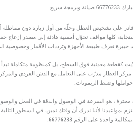
برمجة سريع
ادر على تشخيص العطل وحلّه من أول زيارة دون مماطلة أو
ستجابة، كلها مواقف تحوّل أمسية هادئة إلى مصدر إزعاج حق
يد خبيرة تعرف طبيعة الأجهزة وترددات الأقمار وخصوصية ال
ستلايت كقطعة معدنية فوق السطح، بل كمنظومة متكاملة تبد
ركز العطار مدرّب على التعامل مع الدش الفردي والمركزي،
واملها وضبط الريموتات.
محترف هو السرعة في الوصول والدقة في العمل والوضوح ف
نلتزم بمواعيدنا لأننا ندرك أن وقتك ثمين. في السطور التا
 بمكالمة واحدة على الرقم
66776233
.