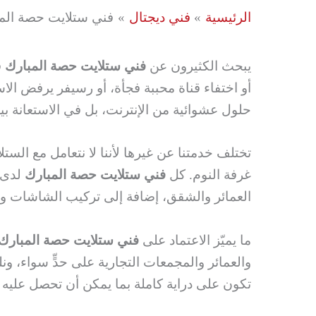
الرئيسية
فني ديجتال
فني ستلايت حصة المبارك 66776233 صيانة و
يبحث الكثيرون عن
فني ستلايت حصة المبارك
ق
أو اختفاء قناة محببة فجأة، أو رسيفر يرفض الا
حلول عشوائية من الإنترنت، بل في الاستعانة ب
تختلف خدمتنا عن غيرها لأننا لا نتعامل مع ال
غرفة النوم. كل
فني ستلايت حصة المبارك
لدى م
العمائر والشقق، إضافة إلى تركيب الشاشات وح
ما يميّز الاعتماد على
فني ستلايت حصة المبارك
والعمائر والمجمعات التجارية على حدٍّ سواء، و
تكون على دراية كاملة بما يمكن أن تحصل عليه