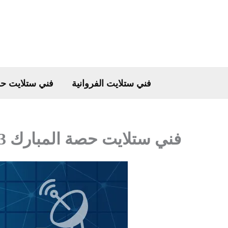
خطي
لى
لمحتوى
فني ستلايت الفروانية
فني ستلايت ح
فني ستلايت حصة المبارك 66776233 صيانة وبرمجة سريع