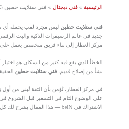
الرئيسية
فني ديجتال
فني ستلايت حطين 66776233 تركيب رسيفر وستلايت سريع
فني ستلايت حطين
ليس مجرد لقب يحمله أي شخص
جديد في عالم الرسيفرات الذكية والبث الرقمي.
مركز العطار إلى بناء فريق متخصص يعمل على مدا
الخطأ الذي يقع فيه كثير من السكان هو اختيار
نشأ من إصلاح قديم.
فني ستلايت حطين
الحقيقي
في مركز العطار، نُؤمن بأن الثقة تُبنى من أول 
على الوضوح التام في التسعير قبل الشروع في 
الاشتراك في beIN — هذا المقال يشرح لك كل ما تحتاج إلى معرفته عن خدماتنا في منطقتك.