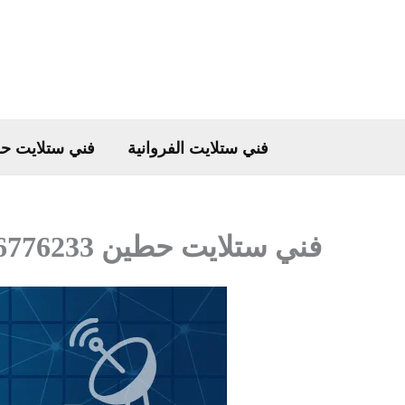
خطي
لى
لمحتوى
فني ستلايت الفروانية
فني ستلايت ح
فني ستلايت حطين 66776233 تركيب رسيفر وستلايت سريع