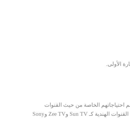
رة الأولى.
م احتياجاتهم الخاصة من حيث القنوات
والباقات. الجالية الهندية في الكويت من أكبر الجاليات الأجنبية، ولها متطلبات تقنية مختلفة تتعلق باستقبال القنوات الهندية كـ Sun TV وZee TV وSony