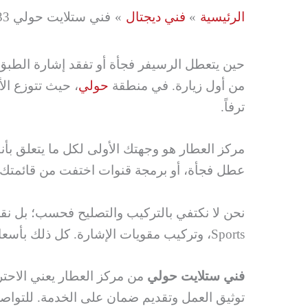
الرئيسية
فني ديجتال
فني ستلايت حولي 66776233 خدمات ديجيتال وستلايت
حين يتعطل الرسيفر فجأة أو تفقد إشارة الطبق
من أول زيارة. في منطقة
حولي
، حيث تتوزع ال
ترفاً.
مركز العطار هو وجهتك الأولى لكل ما يتعلق بأ
عطل فجأة، أو برمجة قنوات اختفت من قائمتك،
Sports، وتركيب مقويات الإشارة. كل ذلك بأسعار واضحة وشفافة، دون مفاجآت في الفاتورة.
فني ستلايت حولي
من مركز العطار يعني الاحتر
توثيق العمل وتقديم ضمان على الخدمة. للتواص