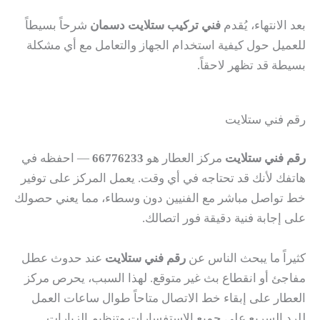
بعد الانتهاء، يُقدم
فني تركيب ستلايت دسمان
شرحاً بسيطاً
للعميل حول كيفية استخدام الجهاز والتعامل مع أي مشكلة
بسيطة قد تظهر لاحقاً.
رقم فني ستلايت
رقم فني ستلايت
مركز العطار هو
66776233
— احفظه في
هاتفك لأنك قد تحتاجه في أي وقت. يعمل المركز على توفير
خط تواصل مباشر مع الفنيين دون وسطاء، مما يعني حصولك
على إجابة فنية دقيقة فور اتصالك.
كثيراً ما يبحث الناس عن
رقم فني ستلايت
عند حدوث عطل
مفاجئ أو انقطاع بث غير متوقع. لهذا السبب، يحرص مركز
العطار على إبقاء خط الاتصال متاحاً طوال ساعات العمل
للرد السريع على جميع الاستفسارات وتنظيم الزيارات