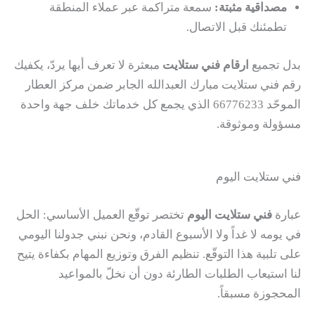
مصداقية مثبتة:
سمعة متراكمة عبر عملاء المنطقة
تطمئنك قبل الاتصال.
بدل تجميع
ارقام فني ستلايت
مبعثرة لا تعرف أيها يردّ، يكفيك
رقم فني ستلايت مبارك العبدالله الجابر ضمن مركز العطار
الموحّد 66776233 الذي يجمع كل خدماتك خلف جهة واحدة
مسؤولة وموثوقة.
فني ستلايت اليوم
عبارة
فني ستلايت اليوم
تختصر توقّع العميل الأساسي: الحل
في يومه لا غداً ولا الأسبوع القادم، ونحن نبني جدولنا اليومي
على تلبية هذا التوقّع. تنظيم الفرق وتوزيع المهام بكفاءة يتيح
لنا استيعاب الطلبات الطارئة دون أن نخلّ بالمواعيد
المحجوزة مسبقاً.