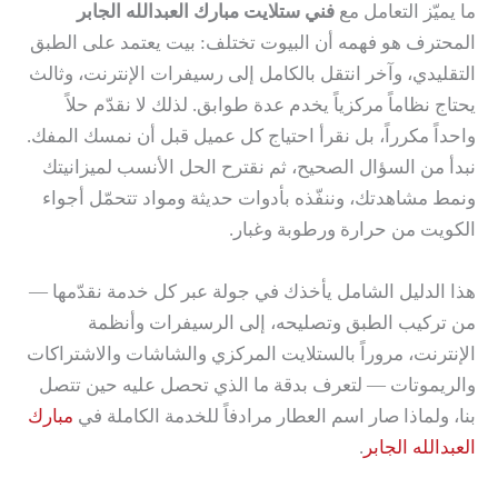
ما يميّز التعامل مع
فني ستلايت مبارك العبدالله الجابر
المحترف هو فهمه أن البيوت تختلف: بيت يعتمد على الطبق
التقليدي، وآخر انتقل بالكامل إلى رسيفرات الإنترنت، وثالث
يحتاج نظاماً مركزياً يخدم عدة طوابق. لذلك لا نقدّم حلاً
واحداً مكرراً، بل نقرأ احتياج كل عميل قبل أن نمسك المفك.
نبدأ من السؤال الصحيح، ثم نقترح الحل الأنسب لميزانيتك
ونمط مشاهدتك، وننفّذه بأدوات حديثة ومواد تتحمّل أجواء
الكويت من حرارة ورطوبة وغبار.
هذا الدليل الشامل يأخذك في جولة عبر كل خدمة نقدّمها —
من تركيب الطبق وتصليحه، إلى الرسيفرات وأنظمة
الإنترنت، مروراً بالستلايت المركزي والشاشات والاشتراكات
والريموتات — لتعرف بدقة ما الذي تحصل عليه حين تتصل
بنا، ولماذا صار اسم العطار مرادفاً للخدمة الكاملة في
مبارك
العبدالله الجابر
.