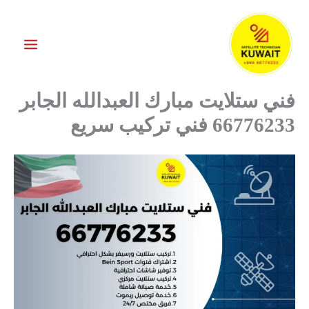
خطي
لى
لمحتوى
فني ستلايت مبارك العبدالله الجابر
66776233 فني تركيب سريع