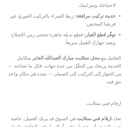
لاحتياجك وميزانيتك.
خدمة تركيب مرافقة:
ربط الشراء بالتركيب الفوري عبر
فريقنا المختص.
توفّر قطع الغيار:
قطع بديلة جاهزة تختصر زمن الإصلاح
وتعيد جهازك للعمل سريعاً.
التعامل مع
محل ستلايت مبارك العبدالله الجابر
متكامل
الخدمة يريحك من التنقّل بين عدة جهات، فكل ما تحتاجه —
من الجهاز إلى التركيب إلى الضمان — تجده في مكان واحد
نثق فيه.
ارقام فني ستلايت
تعدّد
ارقام فني ستلايت
في السوق قد يربك العميل، خاصة
حين يكتشف أن بعضها مؤقت أو لا يردّ وقت الحاجة، ولهذا